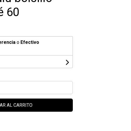
é 60
erencia
o
Efectivo
AR AL CARRITO