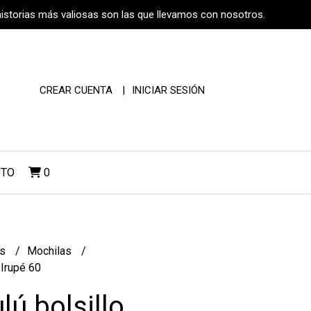
historias más valiosas son las que llevamos con nosotros.
CREAR CUENTA
INICIAR SESIÓN
CTO
0
os
Mochilas
 Irupé 60
lú bolsillo