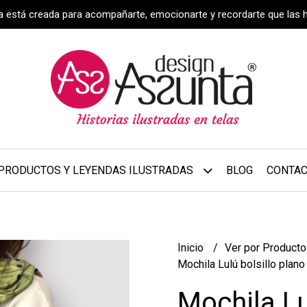
za está creada para acompañarte, emocionarte y recordarte que las 
PRODUCTOS Y LEYENDAS ILUSTRADAS
BLOG
CONTA
Inicio
Ver por Product
Mochila Lulú bolsillo plano
Mochila Lu