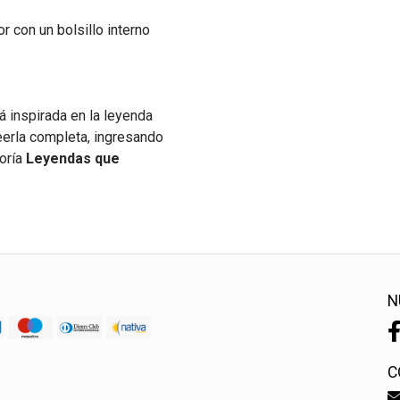
r con un bolsillo interno
á inspirada en la leyenda
eerla completa, ingresando
goría
Leyendas que
N
C