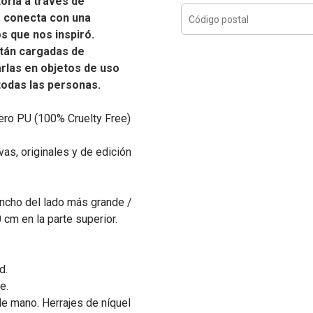
oria a través de
e conecta con una
os que nos inspiró.
tán cargadas de
carlas en objetos de uso
 todas las personas.
ero PU (100% Cruelty Free)
as, originales y de edición
ancho del lado más grande /
cm en la parte superior.
d.
re.
e mano. Herrajes de níquel