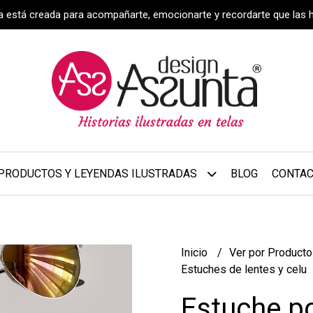
za está creada para acompañarte, emocionarte y recordarte que las 
PRODUCTOS Y LEYENDAS ILUSTRADAS
BLOG
CONTA
Inicio
Ver por Product
Estuches de lentes y celu
Estuche po