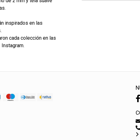
eno de 2 mm y tela suave
as.
n inspirados en las
.
aron cada colección en las
e Instagram.
N
C