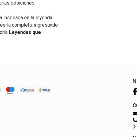
rias posiciones
á inspirada en la leyenda
a leerla completa, ingresando
goría
Leyendas que
N
C