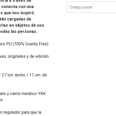
oria a través de
e conecta con una
os que nos inspiró.
tán cargadas de
carlas en objetos de uso
 todas las personas.
ero PU (100% Cruelty Free)
as, originales y de edición
/ 27 cm. ancho / 11 cm. de
eto y cierre metálico YKK.
r.
n regulador para que la