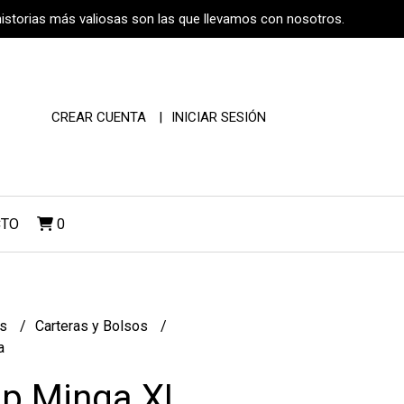
historias más valiosas son las que llevamos con nosotros.
CREAR CUENTA
INICIAR SESIÓN
CTO
0
os
Carteras y Bolsos
a
op Minga XL