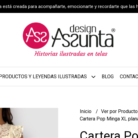
za está creada para acompañarte, emocionarte y recordarte que las 
PRODUCTOS Y LEYENDAS ILUSTRADAS
BLOG
CONTA
Inicio
Ver por Product
Cartera Pop Minga XL plan
Cartera P