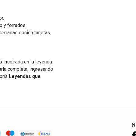
r.
o y forrados.
cerradas opción tarjetas.
á inspirada en la leyenda
erla completa, ingresando
goría
Leyendas que
N