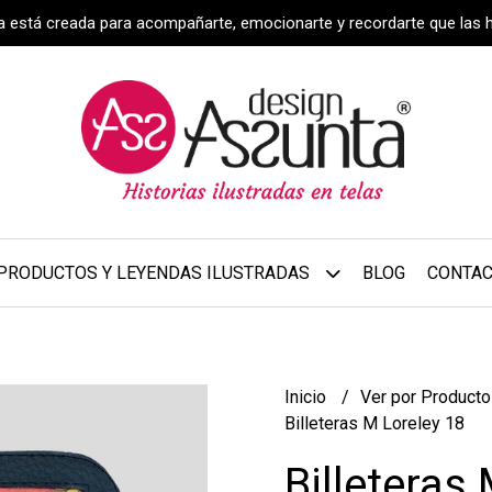
za está creada para acompañarte, emocionarte y recordarte que las 
PRODUCTOS Y LEYENDAS ILUSTRADAS
BLOG
CONTA
Inicio
Ver por Product
Billeteras M Loreley 18
Billeteras