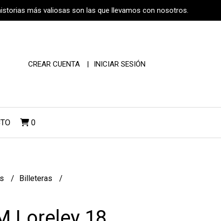
historias más valiosas son las que llevamos con nosotros.
CREAR CUENTA
INICIAR SESIÓN
CTO
0
os
Billeteras
 M Loreley 18