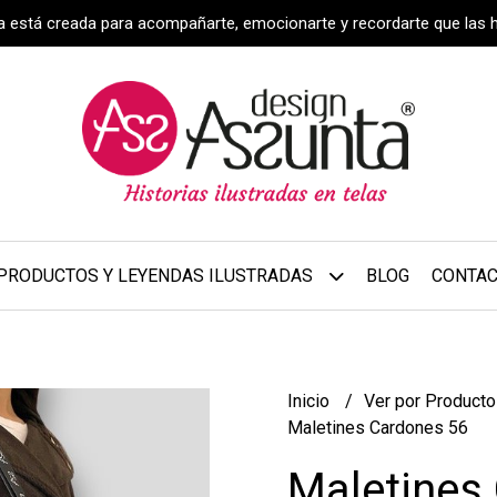
za está creada para acompañarte, emocionarte y recordarte que las 
PRODUCTOS Y LEYENDAS ILUSTRADAS
BLOG
CONTA
Inicio
Ver por Product
Maletines Cardones 56
Maletines