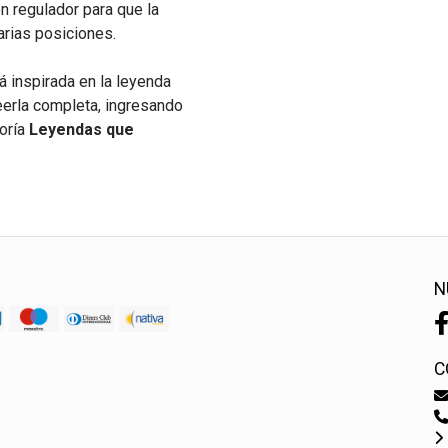
n regulador para que la
rias posiciones.
á inspirada en la leyenda
eerla completa, ingresando
goría
Leyendas que
N
C