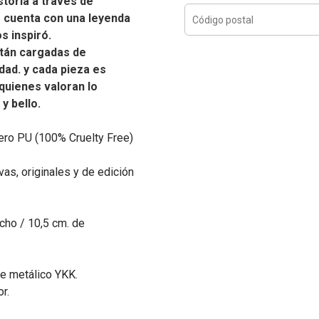
toria a través de
e cuenta con una leyenda
os inspiró.
tán cargadas de
idad. y cada pieza es
quienes valoran lo
 y bello.
ero PU (100% Cruelty Free)
as, originales y de edición
cho / 10,5 cm. de
rre metálico YKK.
r.