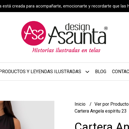
za está creada para acompañarte, emocionarte y recordarte que las 
PRODUCTOS Y LEYENDAS ILUSTRADAS
BLOG
CONTA
Inicio
Ver por Product
Cartera Angela espíritu 23
Cartera An